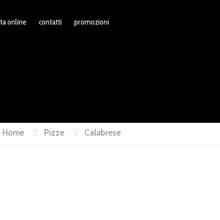
ta online
contatti
promozioni
Home
Pizze
Calabrese