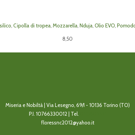
silico
,
Cipolla di tropea
,
Mozzarella
,
Nduja
,
Olio EVO
,
Pomodo
8,50
Miseria e Nobiltà | Via Lesegno, 69/I - 10136 Torino (TO)
P.I. 10766330012 | Tel.
0113601881
floressnc2012@yahoo.it