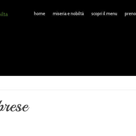
home
miseria e nobiltà
scopri il menu
preno
brese