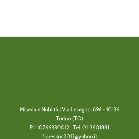
Miseria e Nobiltà | Via Lesegno, 69/I - 10136
Torino (TO)
P.I. 10766330012 | Tel.
0113601881
floressnc2012@yahoo.it